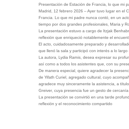
Presentación de Estación de Francia, lo que mi p
Madrid, 12 febrero 2026 – Ayer tuvo lugar en el C
Francia. Lo que mi padre nunca contó, en un act
tiempo por dos grandes profesionales, Maria y Ro
La presentación estuvo a cargo de Itzjak Benhab
reflexión que enriqueció notablemente el encuent
El acto, cuidadosamente preparado y desarrollad
que llenó la sala y participó con interés a lo largo
La autora, Lydia Ramis, desea expresar su profun
así como a todos los asistentes que, con su pres
De manera especial, quiere agradecer la presenci
de Yifath Curiel, agregado cultural, cuyo acompaña
agradece muy sinceramente la asistencia, a títul
Greiver, cuya presencia fue un gesto de cercaní
La presentación se convirtió en una tarde profu
reflexión y el reconocimiento compartido